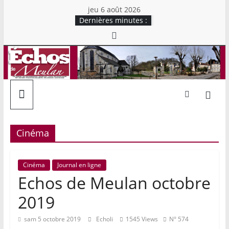
Skip
jeu 6 août 2026
to
Dernières minutes :
content
Echos
de
Meulan
Cinéma
Mensuel
chrétien
d'information
Cinéma
Journal en ligne
du
Echos de Meulan octobre
Secteur
2019
Rive
Droite
sam 5 octobre 2019
Echoli
1545 Views
N° 574