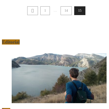
…
1
14
15
Editorial