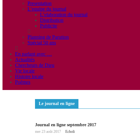
Presentation
L’equipe du journal
L’elaboration du journal
Distribution
Publicite
Planning de Parution
Spécial 50 ans
En parlant avec …
Actualités
Chercheurs de Dieu
Vie locale
Histoire locale
Poèmes
Le journal en ligne
Journal en ligne septembre 2017
mer 23 août 2017
Echoli