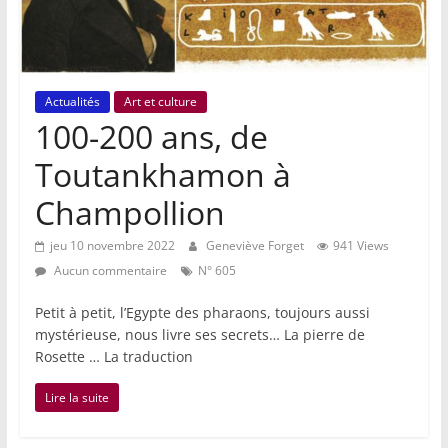
Actualités
Art et culture
100-200 ans, de
Toutankhamon à
Champollion
jeu 10 novembre 2022
Geneviève Forget
941 Views
Aucun commentaire
N° 605
Petit à petit, l’Egypte des pharaons, toujours aussi
mystérieuse, nous livre ses secrets… La pierre de
Rosette … La traduction
Lire la suite