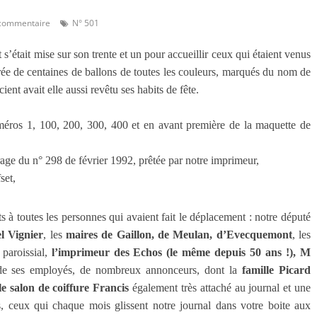
commentaire
N° 501
était mise sur son trente et un pour accueillir ceux qui étaient venus
rée de centaines de ballons de toutes les couleurs, marqués du nom de
ent avait elle aussi revêtu ses habits de fête.
éros 1, 100, 200, 300, 400 et en avant première de la maquette de
rage du n° 298 de février 1992, prêtée par notre imprimeur,
set,
s à toutes les personnes qui avaient fait le déplacement : notre député
l Vignier
, les
maires de Gaillon, de Meulan, d’Evecquemont
, les
paroissial,
l’imprimeur des Echos (le même depuis 50 ans !), M
e ses employés, de nombreux annonceurs, dont la
famille Picard
e salon de coiffure Francis
également très attaché au journal et une
s, ceux qui chaque mois glissent notre journal dans votre boite aux