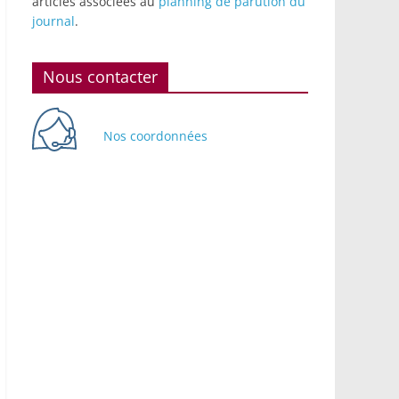
articles associées au
planning de parution du
journal
.
Nous contacter
Nos coordonnées