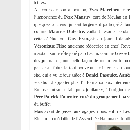
lettres.
Au cours de son allocution,
Yves Maretheu
le ré
l’importance du
Père Mansuy
, curé de Meulan en 1
quelques anciens qui ont largement participé à fai
comme
Maurice Dutertre,
vaillant trésorier penda
cette célébration,
Guy François
au journal depui
Véronique Flipo
ancienne rédactrice en chef. Reven
insistant sur le rôle joué par chacun, comme
Gisèle 
des journaux ; une belle façon de mettre en lumièr
penser au futur, le tout nouveau site internet du jou
site, qui a vu le jour grâce à
Daniel Pasquiet, Agnè
vocation d’apporter plus d’information aux internaut
En insistant sur le fait que « jubilare », à l’origine d
Père Patrick Fournier, curé du groupement paro
du buffet.
Mais avant de passer aux agapes, nous, enfin « Les
Richard la médaille de l’Assemblée Nationale : inuti