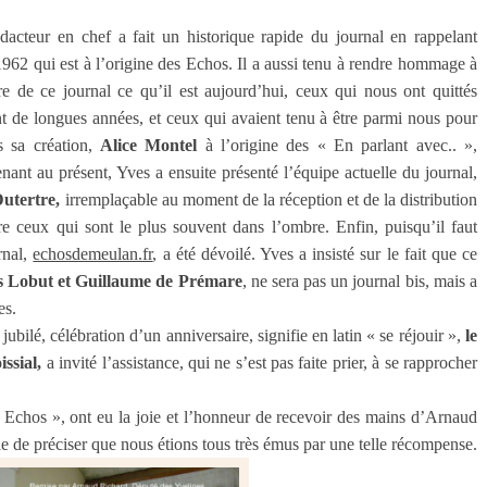
dacteur en chef a fait un historique rapide du journal en rappelant
962 qui est à l’origine des Echos. Il a aussi tenu à rendre hommage à
re de ce journal ce qu’il est aujourd’hui, ceux qui nous ont quittés
nt de longues années, et ceux qui avaient tenu à être parmi nous pour
s sa création,
Alice Montel
à l’origine des « En parlant avec.. »,
ant au présent, Yves a ensuite présenté l’équipe actuelle du journal,
Dutertre,
irremplaçable au moment de la réception et de la distribution
e ceux qui sont le plus souvent dans l’ombre. Enfin, puisqu’il faut
rnal,
echosdemeulan.fr
, a été dévoilé. Yves a insisté sur le fait que ce
s Lobut et Guillaume de Prémare
, ne sera pas un journal bis, mais a
es.
e jubilé, célébration d’un anniversaire, signifie en latin « se réjouir »,
le
issial,
a invité l’assistance, qui ne s’est pas faite prier, à se rapprocher
 Echos », ont eu la joie et l’honneur de recevoir des mains d’Arnaud
le de préciser que nous étions tous très émus par une telle récompense.