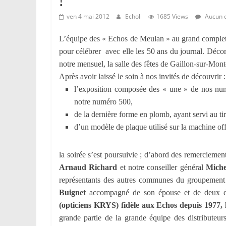
ven 4 mai 2012
Echoli
1685 Views
Aucun 
L’équipe des « Echos de Meulan » au grand complet s’
pour célébrer avec elle les 50 ans du journal. Déco
notre mensuel, la salle des fêtes de Gaillon-sur-Montci
Après avoir laissé le soin à nos invités de découvrir :
l’exposition composée des « une » de nos num
notre numéro 500,
de la dernière forme en plomb, ayant servi au ti
d’un modèle de plaque utilisé sur la machine off
la soirée s’est poursuivie ; d’abord des remerciement
Arnaud Richard
et notre conseiller général
Miche
représentants des autres communes du groupement 
Buignet
accompagné de son épouse et de deux d
(opticiens KRYS) fidèle aux Echos depuis 1977, l
grande partie de la grande équipe des distributeur