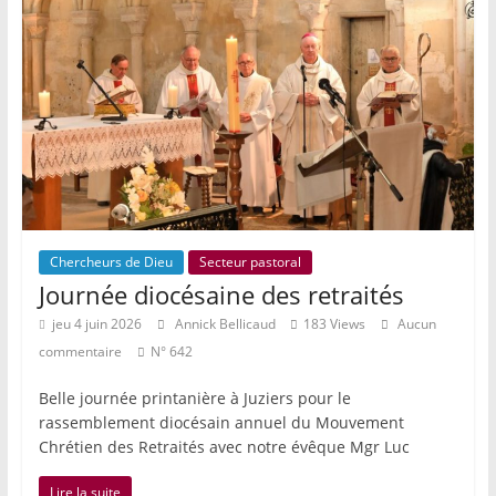
Chercheurs de Dieu
Secteur pastoral
Journée diocésaine des retraités
jeu 4 juin 2026
Annick Bellicaud
183 Views
Aucun
commentaire
N° 642
Belle journée printanière à Juziers pour le
rassemblement diocésain annuel du Mouvement
Chrétien des Retraités avec notre évêque Mgr Luc
Lire la suite