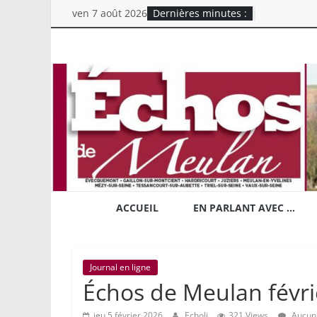
Skip
ven 7 août 2026
Dernières minutes :
to
content
Echos
de
Meulan
Mensuel
chrétien
d'information
ACCUEIL
EN PARLANT AVEC …
du
Secteur
Rive
Journal en ligne
Droite
Échos de Meulan févri
jeu 5 février 2026
Echoli
321 Views
Aucun