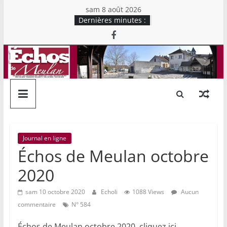
Skip
sam 8 août 2026
to
Dernières minutes :
content
Echos
de
Meulan
Mensuel
Journal en ligne
chrétien
Échos de Meulan octobre
d'information
2020
du
Secteur
sam 10 octobre 2020
Echoli
1088 Views
Aucun
Rive
commentaire
N° 584
Droite
Échos de Meulan octobre 2020, cliquez ici