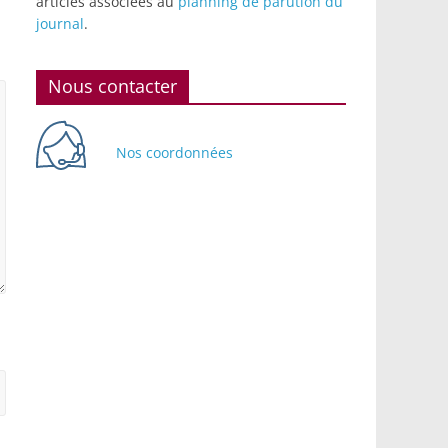
articles associées au
planning de parution du
journal
.
Nous contacter
Nos coordonnées