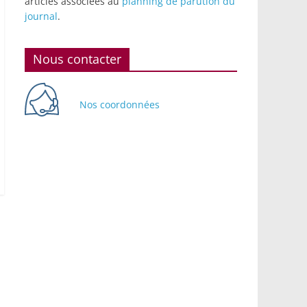
articles associées au
planning de parution du
journal
.
Nous contacter
Nos coordonnées