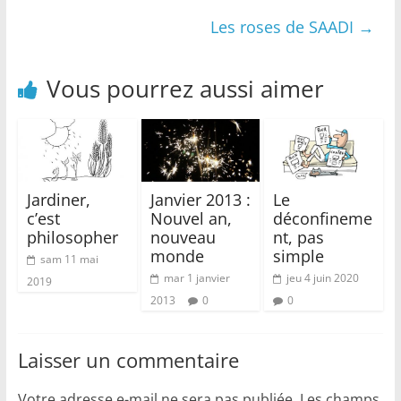
Les roses de SAADI
→
Vous pourrez aussi aimer
Jardiner,
Janvier 2013 :
Le
c’est
Nouvel an,
déconfineme
philosopher
nouveau
nt, pas
monde
simple
sam 11 mai
mar 1 janvier
jeu 4 juin 2020
2019
2013
0
0
Laisser un commentaire
Votre adresse e-mail ne sera pas publiée.
Les champs