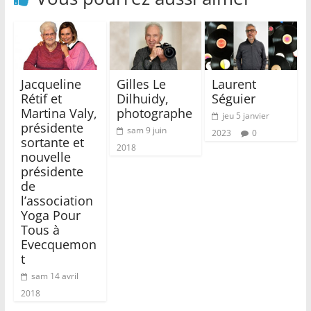
Jacqueline
Gilles Le
Laurent
Rétif et
Dilhuidy,
Séguier
Martina Valy,
photographe
jeu 5 janvier
présidente
sam 9 juin
2023
0
sortante et
2018
nouvelle
présidente
de
l’association
Yoga Pour
Tous à
Evecquemon
t
sam 14 avril
2018