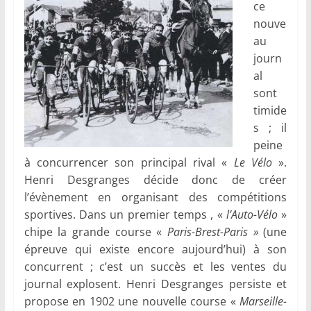
ce
nouve
au
journ
al
sont
timide
s ; il
peine
à concurrencer son principal rival «
Le Vélo
».
Henri Desgranges décide donc de créer
l’évènement en organisant des compétitions
sportives. Dans un premier temps , «
l’Auto-Vélo
»
chipe la grande course «
Paris-Brest-Paris »
(une
épreuve qui existe encore aujourd’hui) à son
concurrent ; c’est un succès et les ventes du
journal explosent. Henri Desgranges persiste et
propose en 1902 une nouvelle course «
Marseille-