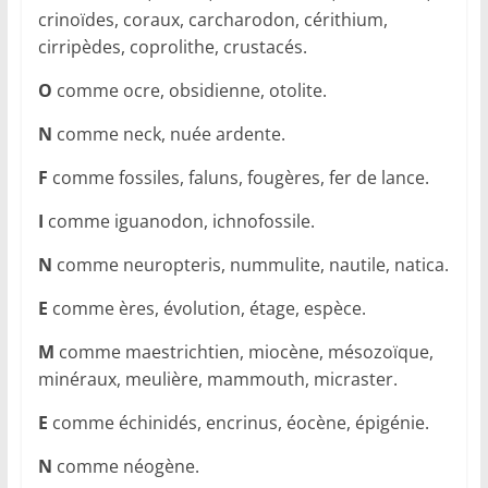
crinoïdes, coraux, carcharodon, cérithium,
cirripèdes, coprolithe, crustacés.
O
comme ocre, obsidienne, otolite.
N
comme neck, nuée ardente.
F
comme fossiles, faluns, fougères, fer de lance.
I
comme iguanodon, ichnofossile.
N
comme neuropteris, nummulite, nautile, natica.
E
comme ères, évolution, étage, espèce.
M
comme maestrichtien, miocène, mésozoïque,
minéraux, meulière, mammouth, micraster.
E
comme échinidés, encrinus, éocène, épigénie.
N
comme néogène.