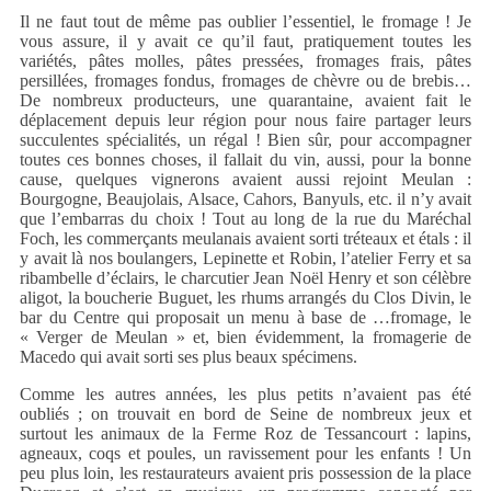
Il ne faut tout de même pas oublier l’essentiel, le fromage ! Je
vous assure, il y avait ce qu’il faut, pratiquement toutes les
variétés, pâtes molles, pâtes pressées, fromages frais, pâtes
persillées, fromages fondus, fromages de chèvre ou de brebis…
De nombreux producteurs, une quarantaine, avaient fait le
déplacement depuis leur région pour nous faire partager leurs
succulentes spécialités, un régal ! Bien sûr, pour accompagner
toutes ces bonnes choses, il fallait du vin, aussi, pour la bonne
cause, quelques vignerons avaient aussi rejoint Meulan :
Bourgogne, Beaujolais, Alsace, Cahors, Banyuls, etc. il n’y avait
que l’embarras du choix ! Tout au long de la rue du Maréchal
Foch, les commerçants meulanais avaient sorti tréteaux et étals : il
y avait là nos boulangers, Lepinette et Robin, l’atelier Ferry et sa
ribambelle d’éclairs, le charcutier Jean Noël Henry et son célèbre
aligot, la boucherie Buguet, les rhums arrangés du Clos Divin, le
bar du Centre qui proposait un menu à base de …fromage, le
« Verger de Meulan » et, bien évidemment, la fromagerie de
Macedo qui avait sorti ses plus beaux spécimens.
Comme les autres années, les plus petits n’avaient pas été
oubliés ; on trouvait en bord de Seine de nombreux jeux et
surtout les animaux de la Ferme Roz de Tessancourt : lapins,
agneaux, coqs et poules, un ravissement pour les enfants ! Un
peu plus loin, les restaurateurs avaient pris possession de la place