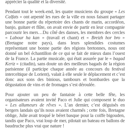
apprécier la qualité et la diversité.
Pendant tout le week-end, les quatre musiciens du groupe «
Les
Calfats
» ont arpenté les rues de la ville en nous faisant partager
une bonne partie du répertoire des chants de marin, accordéon,
banjo, guitare et flûte, on avait envie de partir en leur compagnie
parcourir les mers…Du côté des danses, les membres des cercles
«
Labour ha kan
» (travail et chant) et «
Breizh hor bro
»
(Bretagne notre pays), dans leurs splendides costumes
représentant une bonne partie des régions bretonnes, nous ont
donné un bel échantillon de ce qui se fait de mieux dans l’ouest
de la France. La partie musicale, qui était assurée par le «
bagad
Keriz
» (citadin), sans doute un des meilleurs bagads de la région
parisienne (il participe chaque année au concours du festival
interceltique de Lorient), valait à elle seule le déplacement et c’est
donc aux sons des binious, tambours et bombardes que la
dégustation de vins et de fromages s’est déroulée.
Pour ajouter un peu de fantaisie à cette belle fête, les
organisateurs avaient invité Paco et Julie qui composent le duo
«
Les allumeurs de rêves
». L’an dernier, c’est déguisés en
bergers landais qu’ils nous avaient charmés ; cette fois, Bretagne
oblige, Julie avait troqué le béret basque pour la coiffe bigouden,
tandis que Paco, vrai loup de mer, pilotait un bateau en ballons de
baudruche plus vrai que nature !