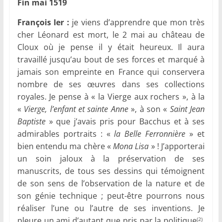
Fin mai 1519
François Ier :
je viens d’apprendre que mon très
cher Léonard est mort, le 2 mai au château de
Cloux où je pense il y était heureux. Il aura
travaillé jusqu’au bout de ses forces et marqué à
jamais son empreinte en France qui conservera
nombre de ses œuvres dans ses collections
royales. Je pense à « la Vierge aux rochers », à la
«
Vierge, l’enfant et sainte Anne
», à son «
Saint Jean
Baptiste
» que j’avais pris pour Bacchus et à ses
admirables portraits : «
la Belle Ferronnière
» et
bien entendu ma chère «
Mona Lisa
» ! J’apporterai
un soin jaloux à la préservation de ses
manuscrits, de tous ses dessins qui témoignent
de son sens de l’observation de la nature et de
son génie technique ; peut-être pourrons nous
réaliser l’une ou l’autre de ses inventions. Je
pleure un ami d’autant que pris par la politique
,
(2)