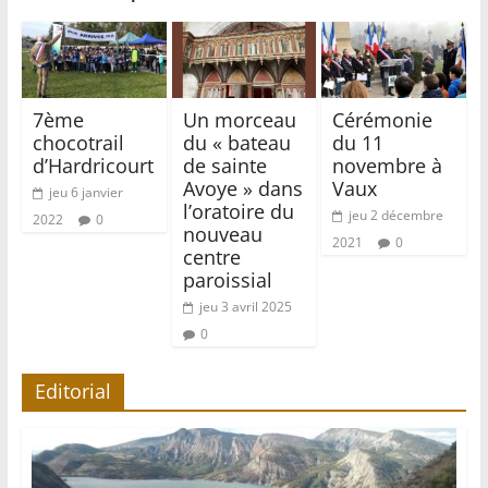
7ème
Un morceau
Cérémonie
chocotrail
du « bateau
du 11
d’Hardricourt
de sainte
novembre à
Avoye » dans
Vaux
jeu 6 janvier
l’oratoire du
jeu 2 décembre
2022
0
nouveau
2021
0
centre
paroissial
jeu 3 avril 2025
0
Editorial