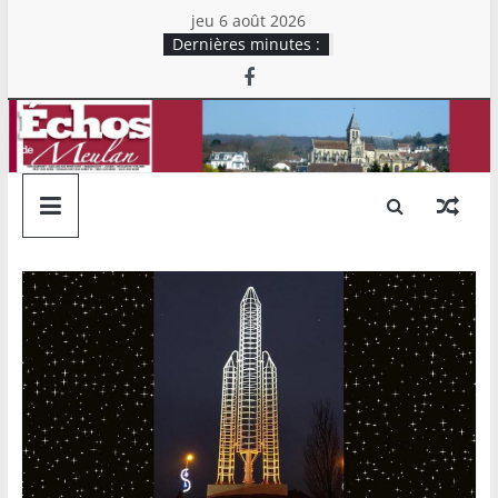
Skip
jeu 6 août 2026
to
Dernières minutes :
content
Echos
de
Meulan
Mensuel
chrétien
d'information
du
Secteur
Rive
Droite