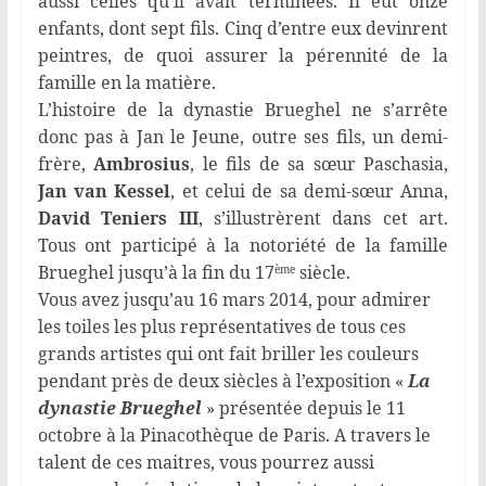
aussi celles qu’il avait terminées. Il eut onze
enfants, dont sept fils. Cinq d’entre eux devinrent
peintres, de quoi assurer la pérennité de la
famille en la matière.
L’histoire de la dynastie Brueghel ne s’arrête
donc pas à Jan le Jeune, outre ses fils, un demi-
frère,
Ambrosius
, le fils de sa sœur Paschasia,
Jan van Kessel
, et celui de sa demi-sœur Anna,
David Teniers III
, s’illustrèrent dans cet art.
Tous ont participé à la notoriété de la famille
Brueghel jusqu’à la fin du 17
siècle.
ème
Vous avez jusqu’au 16 mars 2014, pour admirer
les toiles les plus représentatives de tous ces
grands artistes qui ont fait briller les couleurs
pendant près de deux siècles à l’exposition «
La
dynastie Brueghel
» présentée depuis le 11
octobre à la Pinacothèque de Paris. A travers le
talent de ces maitres, vous pourrez aussi