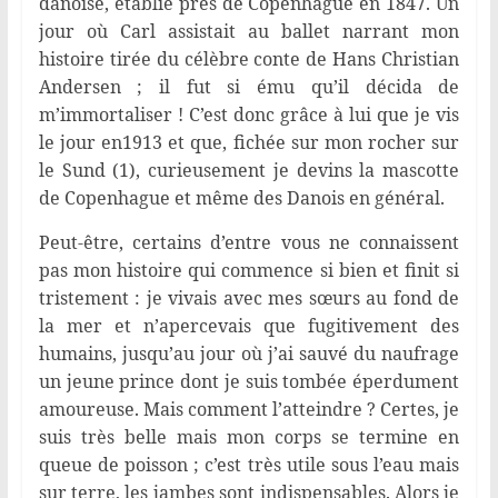
danoise, établie près de Copenhague en 1847. Un
jour où Carl assistait au ballet narrant mon
histoire tirée du célèbre conte de Hans Christian
Andersen ; il fut si ému qu’il décida de
m’immortaliser ! C’est donc grâce à lui que je vis
le jour en1913 et que, fichée sur mon rocher sur
le Sund (1), curieusement je devins la mascotte
de Copenhague et même des Danois en général.
Peut-être, certains d’entre vous ne connaissent
pas mon histoire qui commence si bien et finit si
tristement : je vivais avec mes sœurs au fond de
la mer et n’apercevais que fugitivement des
humains, jusqu’au jour où j’ai sauvé du naufrage
un jeune prince dont je suis tombée éperdument
amoureuse. Mais comment l’atteindre ? Certes, je
suis très belle mais mon corps se termine en
queue de poisson ; c’est très utile sous l’eau mais
sur terre, les jambes sont indispensables. Alors je