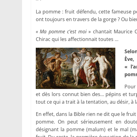
La pomme : fruit défendu, cette fameuse
ont toujours en travers de la gorge ? Ou bie
« Ma pomme c’est moi
» chantait Maurice Ch
Chirac qui les affectionnait toutes …
S
elon
Ève,
« l’
pom
Pour 
et dès lors connut bien des… pépins et turp
tout ce qui a trait à la tentation, au désir, à
En effet, dans la Bible rien ne dit que le fru
pomme. On peut sérieusement en douter 
désignant la pomme (malum) et le mal (m