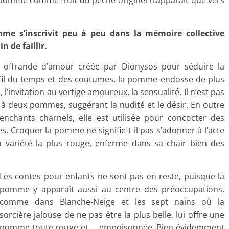
la pomme comme fruit du péché originel n’apparaît que vers
pomme s’inscrivit peu à peu dans la mémoire collective
 de faillir.
offrande d’amour créée par Dionysos pour séduire la
u fil du temps et des coutumes, la pomme endosse de plus
 l’invitation au vertige amoureux, la sensualité. Il n’est pas
à deux pommes, suggérant la nudité et le désir. En outre
enchants charnels, elle est utilisée pour concocter des
. Croquer la pomme ne signifie-t-il pas s’adonner à l’acte
a variété la plus rouge, enferme dans sa chair bien des
Les contes pour enfants ne sont pas en reste, puisque la
pomme y apparaît aussi au centre des préoccupations,
comme dans Blanche-Neige et les sept nains où la
sorcière jalouse de ne pas être la plus belle, lui offre une
pomme toute rouge et … empoisonnée. Bien évidemment