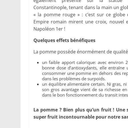
également présente sur la statue 
Constantinople, tenant dans la main un g
« la pomme rouge » : c’est sur ce globe
Empire romain mirent une croix, nouvel 
Napoléon 1er !
Quelques effets bénéfiques
La pomme possède énormément de qualités 
un faible apport calorique: avec environ
bonne dose d’antioxydants, elle entraîne 
consommer une pomme en dehors des repas c
dans les problèmes de surpoids.
un équilibre alimentaire certain. Ni gras, ni
son gros avantage vient de sa richesse en
dans le bon fonctionnement du transit intest
La pomme ? Bien plus qu’un fruit ! Une s
super fruit incontournable pour notre san