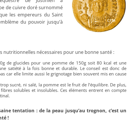
équestre de Justinien à
lobe de cuivre doré surnommé
 que les empereurs du Saint
emblème du pouvoir jusqu’à
nutritionnelles nécessaires pour une bonne santé :
 20g de glucides pour une pomme de 150g soit 80 kcal et une
une satiété à la fois bonne et durable. Le conseil est donc de
ar elle limite aussi le grignotage bien souvent mis en cause
 trop sucré, ni salé, la pomme est le fruit de l’équilibre. De plus,
 fibres solubles et insolubles. Ces éléments entrent en compte
inal.
aine tentation : de la peau jusqu’au trognon, c’est un
té !