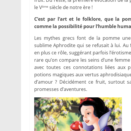
fruit. Du reste, la première évocation de 
le V
siècle de notre ère !
ème
C’est par l’art et le folklore, que la 
comme la possibilité pour l’humble humain
Les mythes grecs font de la pomme une 
sublime Aphrodite qui se refusait à lui. A
en plus ce rôle, suggérant parfois l’érotisme,
rare qu’on compare les seins d’une femme 
avec toutes ces connotations liées aux p
potions magiques aux vertus aphrodisiaques
d’amour ? Décidément ce fruit, surtout s
promesses d’aventures.