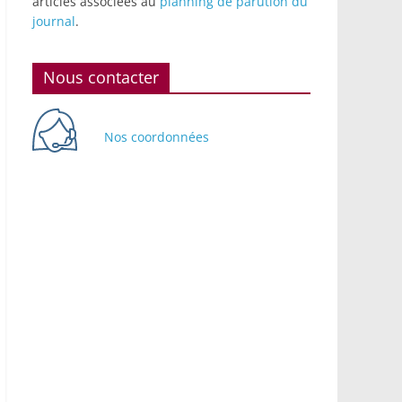
articles associées au
planning de parution du
journal
.
Nous contacter
Nos coordonnées