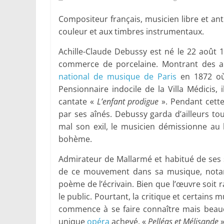
Compositeur français, musicien libre et an
couleur et aux timbres instrumentaux.
Achille-Claude Debussy est né le 22 août 
commerce de porcelaine. Montrant des apt
national de musique de Paris
en 1872 où 
Pensionnaire indocile de la Villa Médicis, 
cantate «
L’enfant prodigue
». Pendant cette
par ses aînés. Debussy garda d’ailleurs to
mal son exil, le musicien démissionne au 
bohème.
Admirateur de Mallarmé et habitué de ses s
de ce mouvement dans sa musique, no
poème de l’écrivain. Bien que l’œuvre soit r
le public. Pourtant, la critique et certains
commence à se faire connaître mais beau
unique
opéra
achevé, «
Pelléas et Mélisande