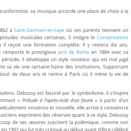
ticonformiste, sa musique accorde une place de choix à la
1862 à
Saint-Germain-en-Laye
où ses parents tiennent un
itudes musicales certaines, il intègre le
Conservatoire
il reçoit une formation complète. Il y restera dix ans.
il remporte le prestigieux
prix de Rome
en 1884 avec sa
 période, il développe un style novateur qui est mal jugé
ute sa vie une certaine haine des institutions. Supportant
bout de deux ans et rentre à Paris où il mène la vie de
alons, Debussy est fasciné par le symbolisme. Il s’inspire
tamment «
Prélude à l’après-midi d’un faune
» à partir d’un
adicalement novatrice et nouvelle, elle arrive à convaincre
 musiciens expriment des réserves quant à ce style. Debussy
coup de ses œuvres suscitent la polémique, comme son
» en 1902 qui fut très critiqué au début avant d’être célébré