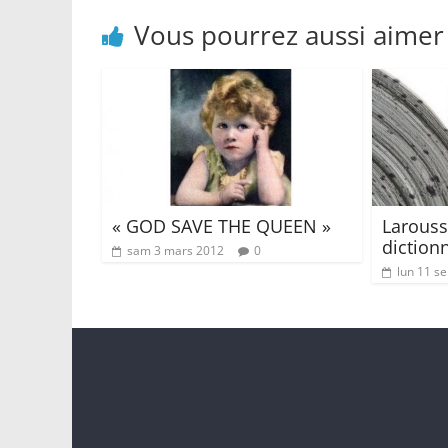
Vous pourrez aussi aimer
« GOD SAVE THE QUEEN »
Larous
diction
sam 3 mars 2012
0
lun 11 s