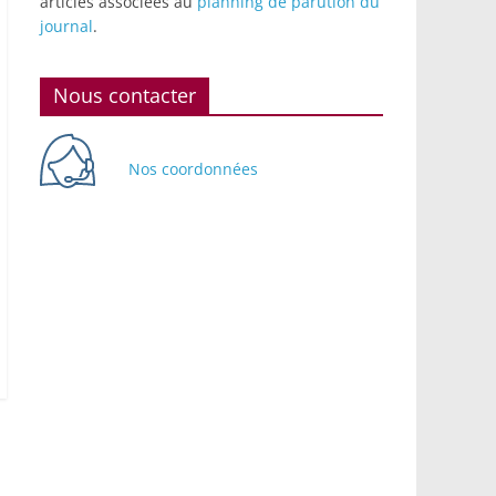
articles associées au
planning de parution du
journal
.
Nous contacter
Nos coordonnées