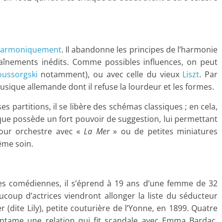
armoniquement
. Il abandonne les principes de l’harmonie
haînements inédits. Comme possibles influences, on peut
ussorgski
notamment), ou avec celle du vieux
Liszt
. Par
musique allemande dont il refuse la lourdeur et les formes.
 partitions, il se libère des schémas classiques ; en cela,
sique possède un fort pouvoir de suggestion, lui permettant
our orchestre avec «
La Mer
» ou de petites miniatures
ême soin.
s comédiennes, il s’éprend à 19 ans d’une femme de 32
coup d’actrices viendront allonger la liste du séducteur
 (dite Lily), petite couturière de l’Yonne, en 1899. Quatre
 entame une relation qui fit scandale avec Emma Bardac,