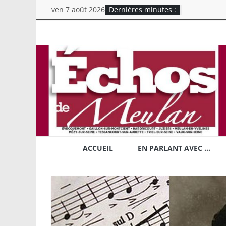
Skip
ven 7 août 2026
Dernières minutes :
to
content
Echos
de
Meulan
Mensuel
chrétien
d'information
ACCUEIL
EN PARLANT AVEC …
du
Secteur
Rive
Droite