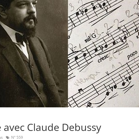
e avec Claude Debussy
ws
N° 559