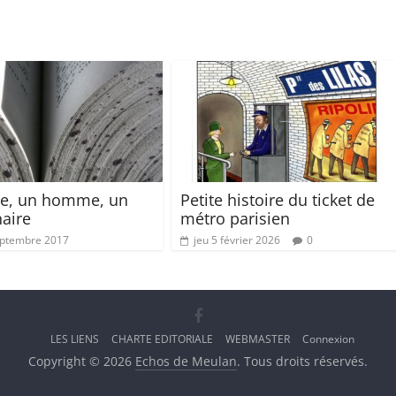
se, un homme, un
Petite histoire du ticket de
naire
métro parisien
eptembre 2017
jeu 5 février 2026
0
LES LIENS
CHARTE EDITORIALE
WEBMASTER
Connexion
Copyright © 2026
Echos de Meulan
. Tous droits réservés.