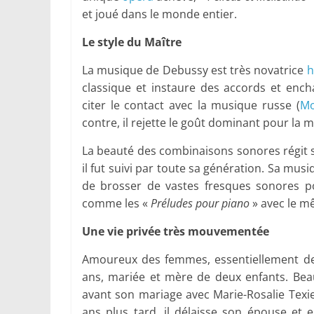
et joué dans le monde entier.
Le style du Maître
La musique de Debussy est très novatrice
h
classique et instaure des accords et enc
citer le contact avec la musique russe (
Mo
contre, il rejette le goût dominant pour la 
La beauté des combinaisons sonores régit ses
il fut suivi par toute sa génération. Sa mu
de brosser de vastes fresques sonores p
comme les «
Préludes pour piano
» avec le m
Une vie privée très mouvementée
Amoureux des femmes, essentiellement de
ans, mariée et mère de deux enfants. Beau
avant son mariage avec Marie-Rosalie Texier
ans plus tard, il délaisse son épouse et