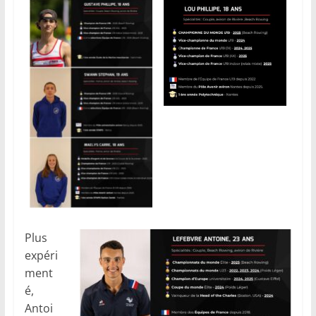
Plus
expéri
ment
é,
Antoi