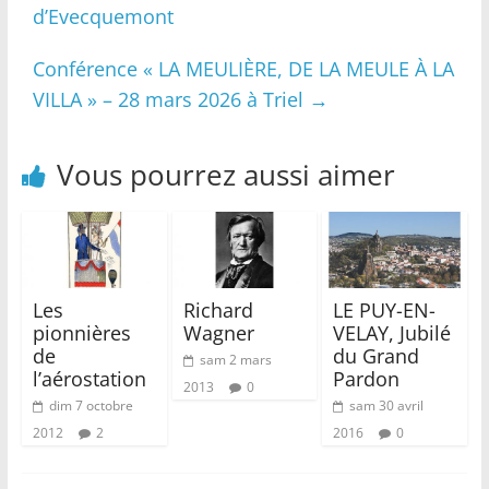
d’Evecquemont
Conférence « LA MEULIÈRE, DE LA MEULE À LA
VILLA » – 28 mars 2026 à Triel
→
Vous pourrez aussi aimer
Les
Richard
LE PUY-EN-
pionnières
Wagner
VELAY, Jubilé
de
du Grand
sam 2 mars
l’aérostation
Pardon
2013
0
dim 7 octobre
sam 30 avril
2012
2
2016
0