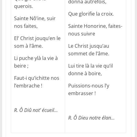
donna autrefois,
querois.
Que glorifie la croix.
Sainte Nô’ine, suir
nos faites,
Sainte Honorine, faites-
nous suivre
El’ Christ jouqu’en le
som à l’âme.
Le Christ jusqu’au
sommet de l’âme.
Li puche ylà la vie à
beire ;
Lui tire là la vie qu’il
donne à boire,
Faut-i qu’ichitte nos
l’embrache !
Puissions-nous l’y
embrasser !
R. Ô Diû not’ écueil…
R. Ô Dieu notre élan…