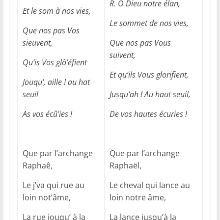
R. Ô Dieu notre élan,
Et le som à nos vies,
Le sommet de nos vies,
Que nos pas Vos
sieuvent,
Que nos pas Vous
suivent,
Qu’is Vos glô’éfient
Et qu’ils Vous glorifient,
Jouqu’, aille ! au hat
seuil
Jusqu’ah ! Au haut seuil,
As vos écû’ies !
De vos hautes écuries !
Que par l’archange
Que par l’archange
Raphaê,
Raphaël,
Le j’va qui rue au
Le cheval qui lance au
loin not’âme,
loin notre âme,
La rue jouqu’ à la
La lance jusqu’à la