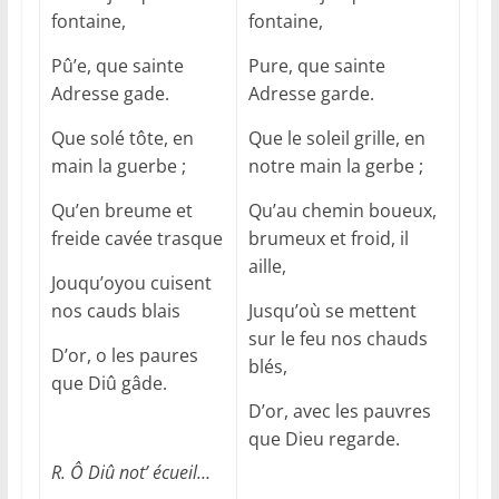
fontaine,
fontaine,
Pû’e, que sainte
Pure, que sainte
Adresse gade.
Adresse garde.
Que solé tôte, en
Que le soleil grille, en
main la guerbe ;
notre main la gerbe ;
Qu’en breume et
Qu’au chemin boueux,
freide cavée trasque
brumeux et froid, il
aille,
Jouqu’oyou cuisent
nos cauds blais
Jusqu’où se mettent
sur le feu nos chauds
D’or, o les paures
blés,
que Diû gâde.
D’or, avec les pauvres
que Dieu regarde.
R. Ô Diû not’ écueil…