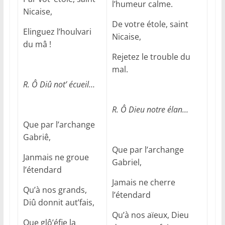
l’humeur calme.
Nicaise,
De votre étole, saint
Elinguez l’houlvari
Nicaise,
du mâ !
Rejetez le trouble du
mal.
R. Ô Diû not’ écueil…
R. Ô Dieu notre élan…
Que par l’archange
Gabriê,
Que par l’archange
Janmais ne groue
Gabriel,
l’étendard
Jamais ne cherre
Qu’à nos grands,
l’étendard
Diû donnit aut’fais,
Qu’à nos aïeux, Dieu
Que glô’éfie la