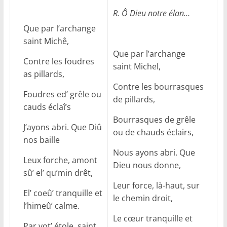
R. Ô Dieu notre élan…
Que par l’archange
saint Michê,
Que par l’archange
Contre les foudres
saint Michel,
as pillards,
Contre les bourrasques
Foudres ed’ grêle ou
de pillards,
cauds éclaî’s
Bourrasques de grêle
J’ayons abri. Que Diû
ou de chauds éclairs,
nos baille
Nous ayons abri. Que
Leux forche, amont
Dieu nous donne,
sû’ el’ qu’min drêt,
Leur force, là-haut, sur
El’ coeû’ tranquille et
le chemin droit,
l’himeû’ calme.
Le cœur tranquille et
Par vot’ étole, saint