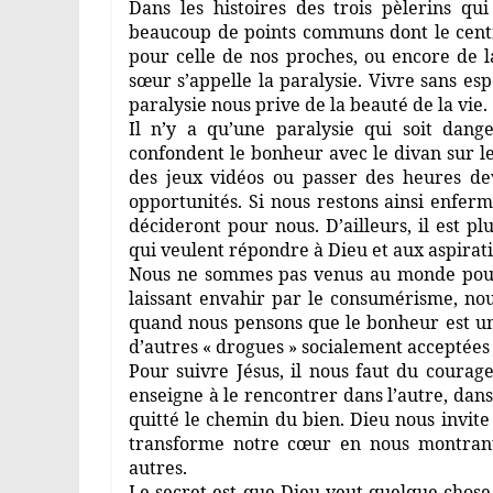
Dans les histoires des trois pèlerins q
beaucoup de points communs dont le centre 
pour celle de nos proches, ou encore de l
sœur s’appelle la paralysie. Vivre sans es
paralysie nous prive de la beauté de la vie.
Il n’y a qu’une paralysie qui soit dange
confondent le bonheur avec le divan sur le
des jeux vidéos ou passer des heures dev
opportunités. Si nous restons ainsi enferm
décideront pour nous. D’ailleurs, il est p
qui veulent répondre à Dieu et aux aspirat
Nous ne sommes pas venus au monde pour 
laissant envahir par le consumérisme, no
quand nous pensons que le bonheur est un
d’autres « drogues » socialement acceptées 
Pour suivre Jésus, il nous faut du coura
enseigne à le rencontrer dans l’autre, dans 
quitté le chemin du bien. Dieu nous invite 
transforme notre cœur en nous montrant
autres.
Le secret est que Dieu veut quelque chose 