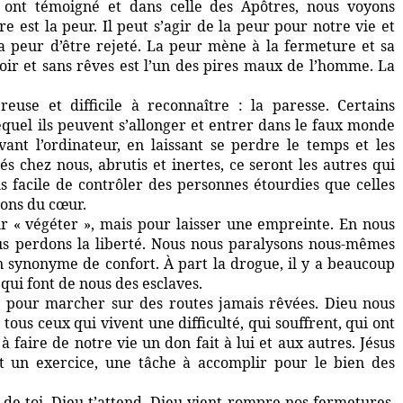
ui ont témoigné et dans celle des Apôtres, nous voyons
est la peur. Il peut s’agir de la peur pour notre vie et
a peur d’être rejeté. La peur mène à la fermeture et sa
poir et sans rêves est l’un des pires maux de l’homme. La
reuse et difficile à reconnaître : la paresse. Certains
quel ils peuvent s’allonger et entrer dans le faux monde
ant l’ordinateur, en laissant se perdre le temps et les
és chez nous, abrutis et inertes, ce seront les autres qui
lus facile de contrôler des personnes étourdies que celles
ions du cœur.
« végéter », mais pour laisser une empreinte. En nous
us perdons la liberté. Nous nous paralysons nous-mêmes
 synonyme de confort. À part la drogue, il y a beaucoup
qui font de nous des esclaves.
ge pour marcher sur des routes jamais rêvées. Dieu nous
tous ceux qui vivent une difficulté, qui souffrent, qui ont
à faire de notre vie un don fait à lui et aux autres. Jésus
 un exercice, une tâche à accomplir pour le bien des
de toi, Dieu t’attend. Dieu vient rompre nos fermetures.