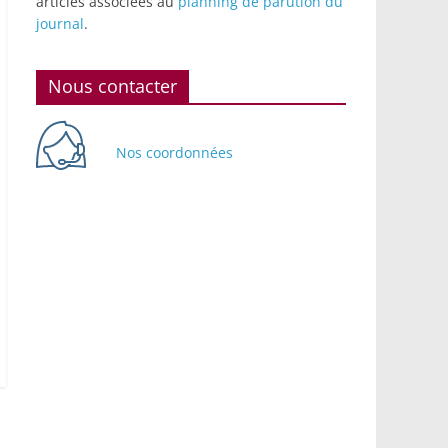
articles associées au
planning de parution du
journal
.
Nous contacter
Nos coordonnées