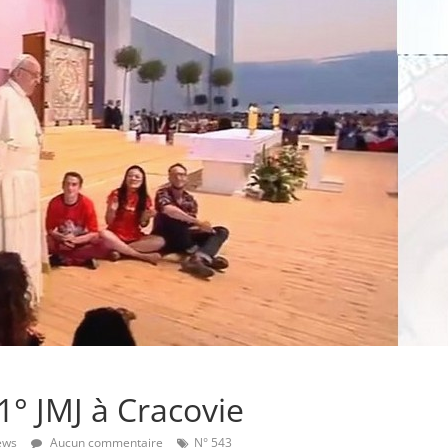
1° JMJ à Cracovie
ews
Aucun commentaire
N° 543