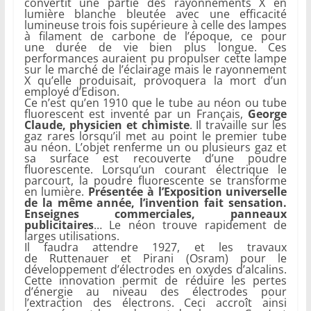
convertit une partie des rayonnements X en
lumière blanche bleutée avec une efficacité
lumineuse trois fois supérieure à celle des lampes
à filament de carbone de l’époque, ce pour
une durée de vie bien plus longue. Ces
performances auraient pu propulser cette lampe
sur le marché de l’éclairage mais le rayonnement
X qu’elle produisait, provoquera la mort d’un
employé d’Edison.
Ce n’est qu’en 1910 que le tube au néon ou tube
fluorescent est inventé par un Français,
George
Claude, physicien et chimiste
. Il travaille sur les
gaz rares lorsqu’il met au point le premier tube
au néon. L’objet renferme un ou plusieurs gaz et
sa surface est recouverte d’une poudre
fluorescente. Lorsqu’un courant électrique le
parcourt, la poudre fluorescente se transforme
en lumière.
Présentée à l’Exposition universelle
de la même année, l’invention fait sensation.
Enseignes commerciales, panneaux
publicitaires
… Le néon trouve rapidement de
larges utilisations.
Il faudra attendre 1927, et les travaux
de Ruttenauer et Pirani (Osram) pour le
développement d’électrodes en oxydes d’alcalins.
Cette innovation permit de réduire les pertes
d’énergie au niveau des électrodes pour
l’extraction des électrons. Ceci accroît ainsi