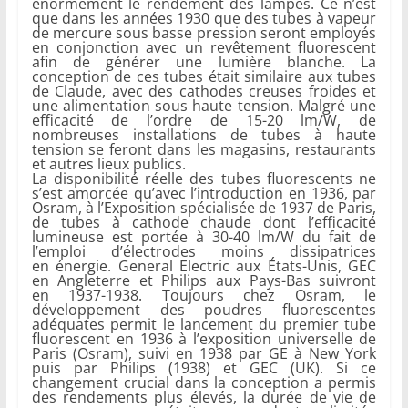
énormément le rendement des lampes. Ce n’est
que dans les années 1930 que des tubes à vapeur
de mercure sous basse pression seront employés
en conjonction avec un revêtement fluorescent
afin de générer une lumière blanche. La
conception de ces tubes était similaire aux tubes
de Claude, avec des cathodes creuses froides et
une alimentation sous haute tension. Malgré une
efficacité de l’ordre de 15-20 lm/W, de
nombreuses installations de tubes à haute
tension se feront dans les magasins, restaurants
et autres lieux publics.
La disponibilité réelle des tubes fluorescents ne
s’est amorcée qu’avec l’introduction en 1936, par
Osram, à l’Exposition spécialisée de 1937 de Paris,
de tubes à cathode chaude dont l’efficacité
lumineuse est portée à 30-40 lm/W du fait de
l’emploi d’électrodes moins dissipatrices
en énergie. General Electric aux États-Unis, GEC
en Angleterre et Philips aux Pays-Bas suivront
en 1937-1938. Toujours chez Osram, le
développement des poudres fluorescentes
adéquates permit le lancement du premier tube
fluorescent en 1936 à l’exposition universelle de
Paris (Osram), suivi en 1938 par GE à New York
puis par Philips (1938) et GEC (UK). Si ce
changement crucial dans la conception a permis
des rendements plus élevés, la durée de vie de