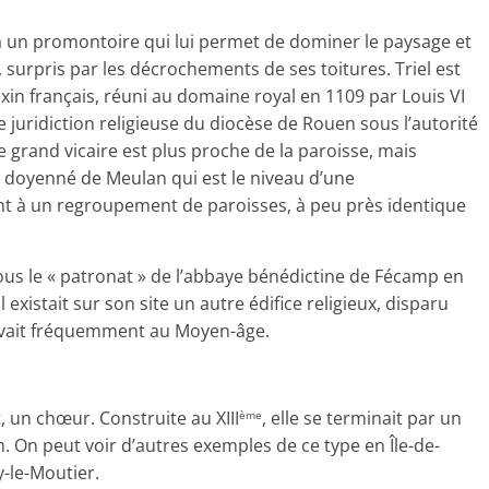
e à un promontoire qui lui permet de dominer le paysage et
, surpris par les décrochements de ses toitures. Triel est
xin français, réuni au domaine royal en 1109 par Louis VI
de juridiction religieuse du diocèse de Rouen sous l’autorité
e grand vicaire est plus proche de la paroisse, mais
 doyenné de Meulan qui est le niveau d’une
nt à un regroupement de paroisses, à peu près identique
t sous le « patronat » de l’abbaye bénédictine de Fécamp en
 existait sur son site un autre édifice religieux, disparu
ivait fréquemment au Moyen-âge.
t, un chœur. Construite au XIII
, elle se terminait par un
ème
m. On peut voir d’autres exemples de ce type en Île-de-
y-le-Moutier.