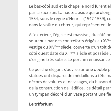
Le bas-côté sud et la chapelle nord furent é
par la sacristie. La haute abside qui prolon
1554, sous le règne d’Henri II (1547-1559),
dans la voûte du chœur, qui représentent le 
A l’extérieur, l’église est massive ; du côté 
soutenus par des contreforts érigés au XV
è
vestige du XIV
siècle, couverte d’un toit d
ème
côté ouest date du XIII
siècle et possède u
ème
d’origine très sobre. Le porche renaissance 
Ce porche élégant s’ouvre sur une double por
statues ont disparu, de médaillons à tête m
décors de volutes et de visages, du blason d
de la construction de l’édifice ; ce détail p
un tympan décoré d’un vase portant une fle
Le triforium