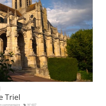
e Triel
n commentaire
N° 607