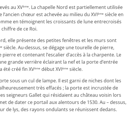
levés au XV
. La chapelle Nord est partiellement utilisée
ème
ge l’ancien chœur est achevée au milieu du XVI
siècle en
ème
 comme en témoignent les croissants de lune entrecroisés
chiffre de ce Roi.
nord, elle présente des petites fenêtres et les murs sont
siècle. Au-dessus, se dégage une tourelle de pierre,
me
e pierre et contenant l’escalier d’accès à la charpente. Le
ne grande verrière éclairant la nef et la porte d’entrée
a été créé fin XV
début XVI
siècle.
ème
ème
te sous un cul de lampe. Il est garni de niches dont les
alheureusement très effacés ; la porte est incrustée de
es seigneurs Gallet qui résidaient au château voisin lors
ermet de dater ce portail aux alentours de 1530. Au – dessus,
ur de lys, des rayons ondulants se réunissent dedans.