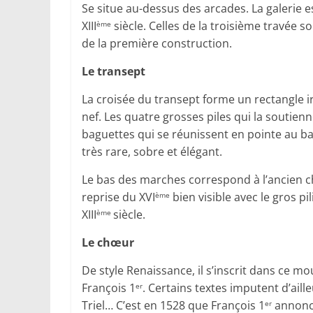
Se situe au-dessus des arcades. La galerie e
XIII
siècle. Celles de la troisième travée 
ème
de la première construction.
Le transept
La croisée du transept forme un rectangle ir
nef. Les quatre grosses piles qui la soutie
baguettes qui se réunissent en pointe au ba
très rare, sobre et élégant.
Le bas des marches correspond à l’ancien c
reprise du XVI
bien visible avec le gros p
ème
XIII
siècle.
ème
Le chœur
De style Renaissance, il s’inscrit dans ce 
François 1
. Certains textes imputent d’aille
er
Triel… C’est en 1528 que François 1
annonce
er