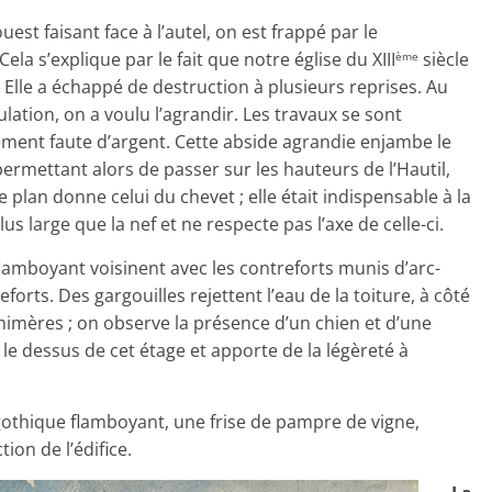
est faisant face à l’autel, on est frappé par le
a s’explique par le fait que notre église du XIII
siècle
ème
. Elle a échappé de destruction à plusieurs reprises. Au
lation, on a voulu l’agrandir. Les travaux se sont
ement faute d’argent. Cette abside agrandie enjambe le
ermettant alors de passer sur les hauteurs de l’Hautil,
e plan donne celui du chevet ; elle était indispensable à la
s large que la nef et ne respecte pas l’axe de celle-ci.
 flamboyant voisinent avec les contreforts munis d’arc-
forts. Des gargouilles rejettent l’eau de la toiture, à côté
chimères ; on observe la présence d’un chien et d’une
le dessus de cet étage et apporte de la légèreté à
 gothique flamboyant, une frise de pampre de vigne,
ion de l’édifice.