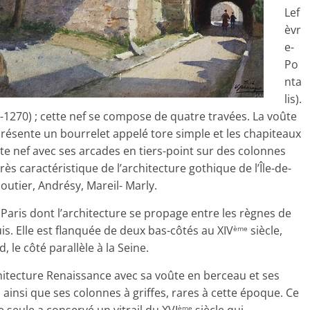
Lef
èvr
e-
Po
nta
lis).
6-1270) ; cette nef se compose de quatre travées. La voûte
 présente un bourrelet appelé tore simple et les chapiteaux
te nef avec ses arcades en tiers-point sur des colonnes
rès caractéristique de l’architecture gothique de l’Île-de-
outier, Andrésy, Mareil- Marly.
Paris dont l’architecture se propage entre les règnes de
is. Elle est flanquée de deux bas-côtés au XIV
siècle,
ème
 le côté parallèle à la Seine.
hitecture Renaissance avec sa voûte en berceau et ses
insi que ses colonnes à griffes, rares à cette époque. Ce
ème