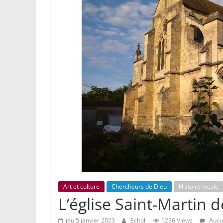
Art et culture
Chercheurs de Dieu
Histoire locale
L’église Saint-Martin d
jeu 5 janvier 2023
Echoli
1236 Views
Aucu