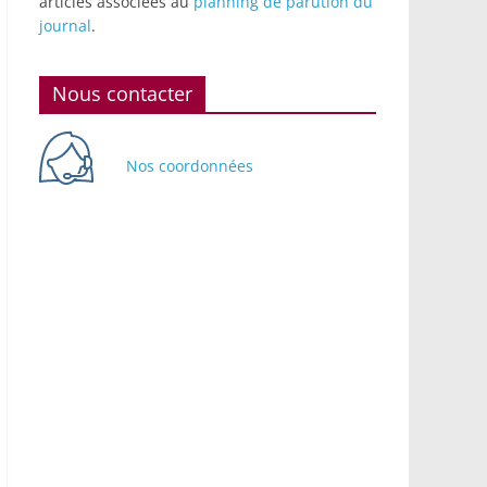
articles associées au
planning de parution du
journal
.
Nous contacter
Nos coordonnées