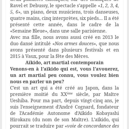
Ravel et Debussy, le spectacle s’appelle «
1, 2, 3, 4,
5, 6
», un piano, deux musiciens, trois danseuses,
quatre mains, cinq interprètes, six pieds… Il a été
présenté cette année, dans le cadre de la
«Semaine Bleue», dans une salle parisienne.
Avec ma fille, nous avons aussi créé en 2013 le
duo dansé intitulé «
Nos armes douces
», que nous
avons présenté dans plusieurs festivals et en
2015 à Vaux, pour la fête des Mères.
Aïkido, art martial contemporain
Venons-en à l’aïkido qui est, vous l’avouerez,
un art martial peu connu, vous voulez bien
nous en parler un peu?
C’est un art qui a été créé au Japon, dans la
première moitié du XX
siècle, par Maître
ème
Ueshiba. Pour ma part, depuis vingt-cinq ans, je
suis l’enseignement d’André Cognard, fondateur
de l’Académie Autonome d’Aïkido Kobayashi
Hirokazu (du nom de son Maître). L’aïkido, qui
pourrait se traduire par «
voie de concordance des