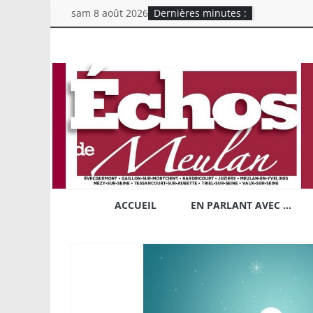
Skip
sam 8 août 2026
Dernières minutes :
to
content
Echos
de
Meulan
Mensuel
chrétien
d'information
ACCUEIL
EN PARLANT AVEC …
du
Secteur
Rive
Droite