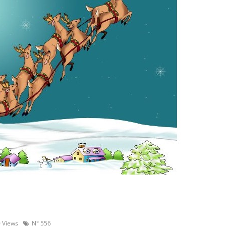
 Views
N° 556