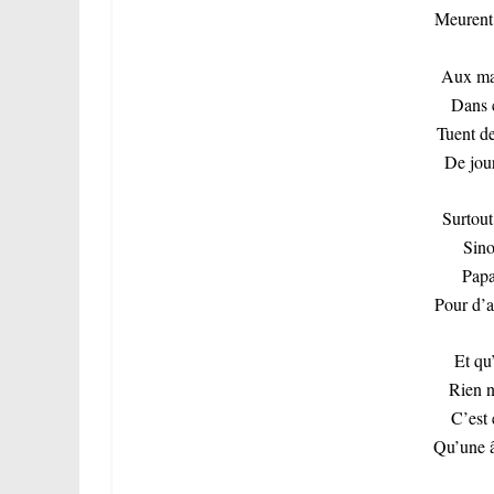
Meurent 
Aux mal
Dans 
Tuent de
De jour
Surtou
Sino
Papa
Pour d’a
Et qu’
Rien n
C’est 
Qu’une â