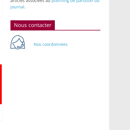
articles associées au
planning de parution du
journal
.
Nous contacter
Nos coordonnées