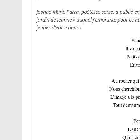
Jeanne-Marie Parra, poétesse corse, a publié en
jardin de Jeanne » auquel j’emprunte pour ce nu
jeunes d’entre nous !
Papa
Il va p
Petits 
Envo
Au rocher qui 
Nous cherchions 
L’image à la ps
Tout demeura 
Pèr
Dans v
Qui n’on