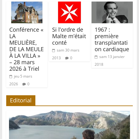
Conférence «
Si l’ordre de
1967 :
LA
Malte m’était
première
MEULIÈRE,
conté
transplantati
DE LA MEULE
on cardiaque
sam 30 mars
À LA VILLA »
sam 13 janvier
2013
0
– 28 mars
2018
2026 à Triel
jeu 5 mars
2026
0
Editorial