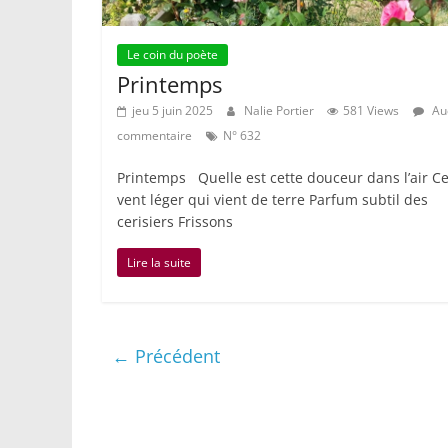
Le coin du poète
Printemps
jeu 5 juin 2025
Nalie Portier
581 Views
Au
commentaire
N° 632
Printemps Quelle est cette douceur dans l’air C
vent léger qui vient de terre Parfum subtil des
cerisiers Frissons
Lire la suite
← Précédent