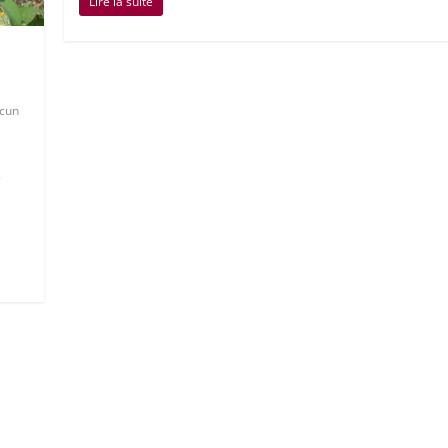
Lire la suite
cun
e