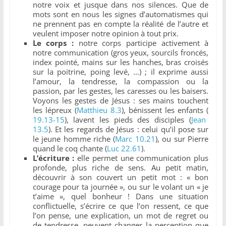
notre voix et jusque dans nos silences. Que de
mots sont en nous les signes d’automatismes qui
ne prennent pas en compte la réalité de l’autre et
veulent imposer notre opinion à tout prix.
Le corps :
notre corps participe activement à
notre communication (gros yeux, sourcils froncés,
index pointé, mains sur les hanches, bras croisés
sur la poitrine, poing levé, …) ; il exprime aussi
l’amour, la tendresse, la compassion ou la
passion, par les gestes, les caresses ou les baisers.
Voyons les gestes de Jésus : ses mains touchent
les lépreux (
Matthieu 8.3
), bénissent les enfants (
19.13-15
), lavent les pieds des disciples (
Jean
13.5
). Et les regards de Jésus : celui qu’il pose sur
le jeune homme riche (
Marc 10.21
), ou sur Pierre
quand le coq chante (
Luc 22.61
).
L’écriture :
elle permet une communication plus
profonde, plus riche de sens. Au petit matin,
découvrir à son couvert un petit mot : « bon
courage pour ta journée », ou sur le volant un « je
t’aime », quel bonheur ! Dans une situation
conflictuelle, s’écrire ce que l’on ressent, ce que
l’on pense, une explication, un mot de regret ou
de tendresse, peuvent changer la perception que