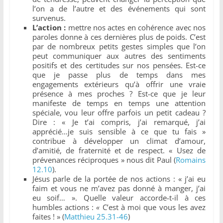
l’on a de l’autre et des événements qui sont
survenus.
L’action :
mettre nos actes en cohérence avec nos
paroles donne à ces dernières plus de poids. C’est
par de nombreux petits gestes simples que l’on
peut communiquer aux autres des sentiments
positifs et des certitudes sur nos pensées. Est-ce
que je passe plus de temps dans mes
engagements extérieurs qu’à offrir une vraie
présence à mes proches ? Est-ce que je leur
manifeste de temps en temps une attention
spéciale, vou leur offre parfois un petit cadeau ?
Dire : « Je t’ai compris, j’ai remarqué, j’ai
apprécié…je suis sensible à ce que tu fais »
contribue à développer un climat d’amour,
d’amitié, de fraternité et de respect. « Usez de
prévenances réciproques » nous dit Paul (
Romains
12.10
).
Jésus parle de la portée de nos actions : « j’ai eu
faim et vous ne m’avez pas donné à manger, j’ai
eu soif… ». Quelle valeur accorde-t-il à ces
humbles actions :
«
C’est à moi que vous les avez
faites ! » (
Matthieu 25.31-46
)