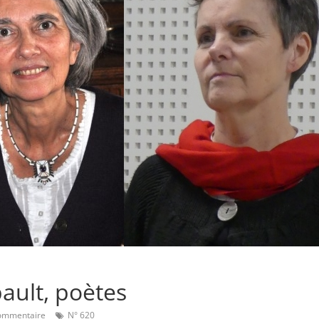
bault, poètes
ommentaire
N° 620