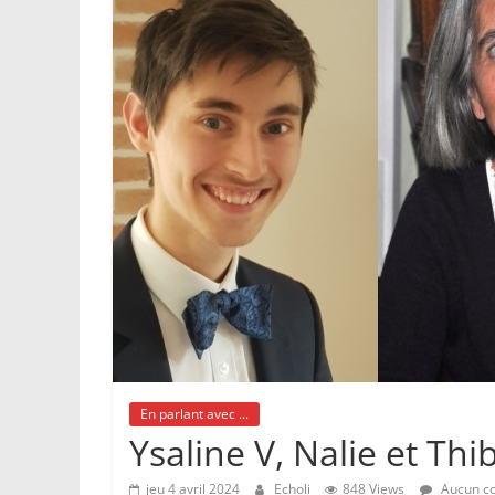
En parlant avec ...
Ysaline V, Nalie et Thi
jeu 4 avril 2024
Echoli
848 Views
Aucun c