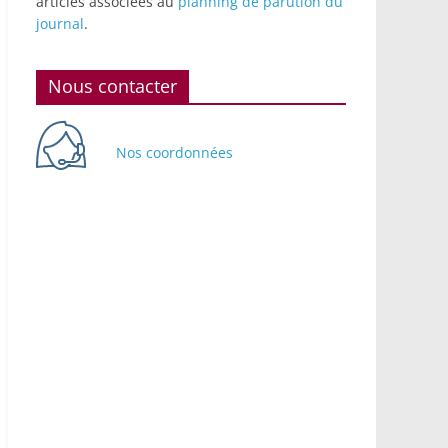
articles associées au
planning de parution du
journal
.
Nous contacter
Nos coordonnées