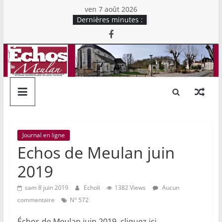
Skip
ven 7 août 2026
to
Dernières minutes :
content
Echos
de
Meulan
Mensuel
Journal en ligne
chrétien
Echos de Meulan juin
d'information
2019
du
Secteur
sam 8 juin 2019
Echoli
1382 Views
Aucun
Rive
commentaire
N° 572
Droite
Échos de Meulan juin 2019, cliquez ici