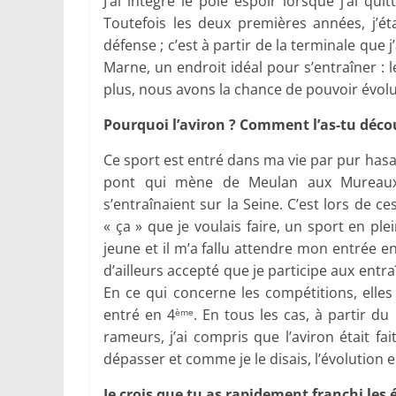
J’ai intégré le pôle espoir lorsque j’ai q
Toutefois les deux premières années, j’ét
défense ; c’est à partir de la terminale que 
Marne, un endroit idéal pour s’entraîner : l
plus, nous avons la chance de pouvoir évol
Pourquoi l’aviron ? Comment l’as-tu déco
Ce sport est entré dans ma vie par pur has
pont qui mène de Meulan aux Mureaux 
s’entraînaient sur la Seine. C’est lors de ce
« ça » que je voulais faire, un sport en ple
jeune et il m’a fallu attendre mon entrée e
d’ailleurs accepté que je participe aux entra
En ce qui concerne les compétitions, ell
entré en 4
. En tous les cas, à partir 
ème
rameurs, j’ai compris que l’aviron était fa
dépasser et comme je le disais, l’évolution e
Je crois que tu as rapidement franchi les 