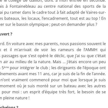
uitté le collège de Gaillon, donc à mon entrée en seconde.
ais à Fontainebleau au centre national des sports de la
j’ai pu ramer dans le cadre tout à fait adapté de Vaires-sur-
es bateaux, les locaux, l’encadrement, tout est au top ! En
uer sur le bassin olympique ; peut-on demander plus ?
uvert ?
ard. En voiture avec mes parents, nous passions souvent le
et il m’arrivait de voir les rameurs de l’AMMH qui
s passages que s’est opéré le déclic, que j’ai su que c’était
in air au milieu de la nature. Mais … j’étais encore un peu
n 5
pour intégrer le club ; les dirigeants de l’époque ont
ème
înements avant mes 11 ans, car je suis de la fin de l’année.
es n’ont vraiment commencé pour moi que lorsque je suis
du moment où je suis monté sur un bateau avec les autres
it pour moi : un esprit d’équipe très fort, le besoin de se
n pleine nature !
échelons ?