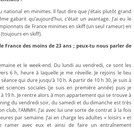
eau national en minimes. Il faut dire que j’étais plutôt grand
e gabarit qu’aujourd’hui, c’était un avantage. J’ai eu le
mpionnats de France minimes en skiff (un seul rameur) en
toujours en skiff).
e France des moins de 23 ans ; peux-tu nous parler de
 semaine et le week-end. Du lundi au vendredi, ce sont les
6 h, heure à laquelle je me réveille. Je rejoins le lieu
éance qui dure jusqu’à 10 h. A partir de 10 h 30, je suis à
 et sciences sociales (je suis en première année) puis je
0 à 19 h. Je rentre alors à mon appartement qui se trouve à
nning du vendredi soir, du samedi et du dimanche est très
n club, l’AMMH. J’ai avec lui une sorte de contrat à la fois
heures par semaine. J’ai en charge les adultes « loisirs » et
 ramer avec eux et ainsi de faire un entraînement