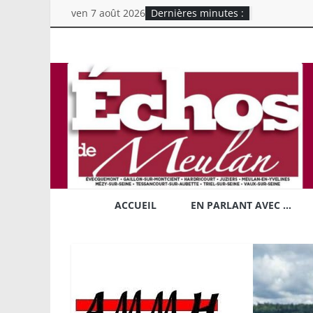
Skip
ven 7 août 2026
Dernières minutes :
to
content
Echos
de
Meulan
Mensuel
chrétien
d'information
ACCUEIL
EN PARLANT AVEC …
du
Secteur
Rive
Droite