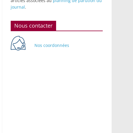
articles associées au
planning de parution du
journal
.
Nous contacter
Nos coordonnées