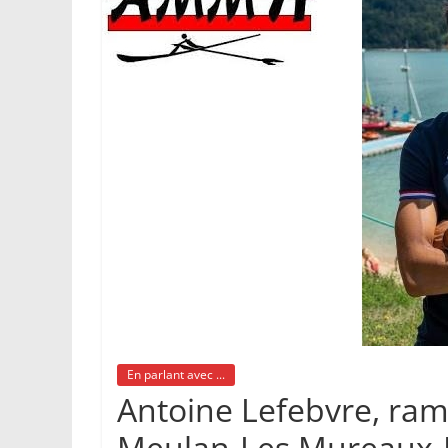
En parlant avec ...
Antoine Lefebvre, ram
Meulan-Les Mureaux-