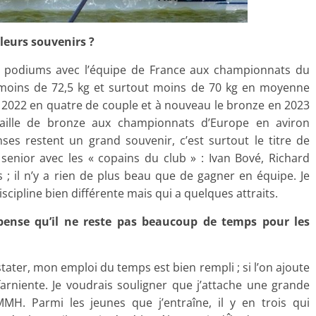
leurs souvenirs ?
es podiums avec l’équipe de France aux championnats du
moins de 72,5 kg et surtout moins de 70 kg en moyenne
 2022 en quatre de couple et à nouveau le bronze en 2023
daille de bronze aux championnats d’Europe en aviron
es restent un grand souvenir, c’est surtout le titre de
enior avec les « copains du club » : Ivan Bové, Richard
s ; il n’y a rien de plus beau que de gagner en équipe. Je
scipline bien différente mais qui a quelques attraits.
 pense qu’il ne reste pas beaucoup de temps pour les
ater, mon emploi du temps est bien rempli ; si l’on ajoute
farniente. Je voudrais souligner que j’attache une grande
. Parmi les jeunes que j’entraîne, il y en trois qui