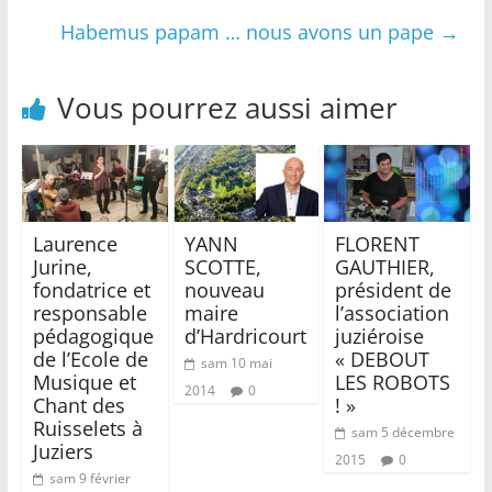
Habemus papam … nous avons un pape
→
Vous pourrez aussi aimer
Laurence
YANN
FLORENT
Jurine,
SCOTTE,
GAUTHIER,
fondatrice et
nouveau
président de
responsable
maire
l’association
pédagogique
d’Hardricourt
juziéroise
de l’Ecole de
« DEBOUT
sam 10 mai
Musique et
LES ROBOTS
2014
0
Chant des
! »
Ruisselets à
sam 5 décembre
Juziers
2015
0
sam 9 février