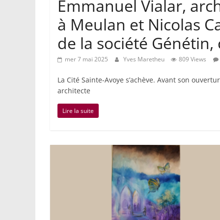
Emmanuel Vialar, archi
à Meulan et Nicolas C
de la société Génétin
mer 7 mai 2025
Yves Maretheu
809 Views
La Cité Sainte-Avoye s’achève. Avant son ouvertur
architecte
Lire la suite