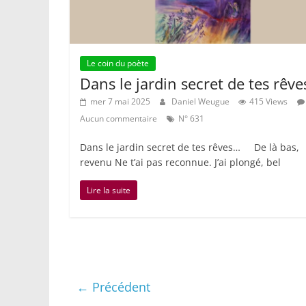
Le coin du poète
Dans le jardin secret de tes rêve
mer 7 mai 2025
Daniel Weugue
415 Views
Aucun commentaire
N° 631
Dans le jardin secret de tes rêves… De là bas,
revenu Ne t’ai pas reconnue. J’ai plongé, bel
Lire la suite
← Précédent