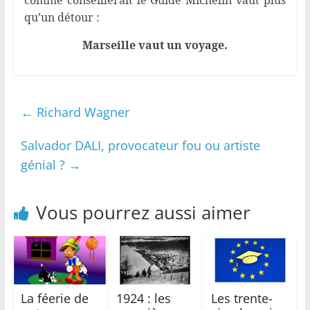
comme conseillerait le Guide Michelin vaut plus
qu’un détour :
Marseille vaut un voyage.
←
Richard Wagner
Salvador DALI, provocateur fou ou artiste
génial ?
→
Vous pourrez aussi aimer
La féerie de
1924 : les
Les trente-