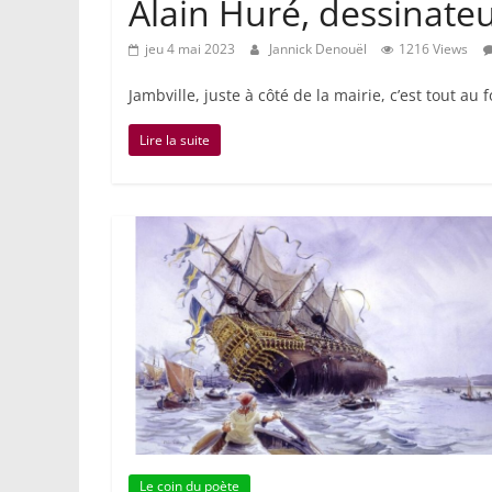
Alain Huré, dessinate
jeu 4 mai 2023
Jannick Denouël
1216 Views
Jambville, juste à côté de la mairie, c’est tout au
Lire la suite
Le coin du poète